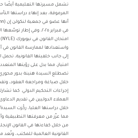
المرموقة، بعد إنهاء دراستها التأس
أنها عضو في جمعية لنكولن إن (The Honourable Society of Lincoln’s Inn)، إحدى الجمعيات الأربع المرموقة للمحامين في لندن.
في فبراير ٢٠٢٥، وفي إطا
واستعدادها لممارسة القانون في 
إلى جانب خلفيتها القانونية، تحم
امتياز، مما يدل على رؤيتها المت
تضطلع السيدة هنينة بدور محوري ض
خلال صياغة ومراجعة العقود، وتقديم
العملاء الدوليين في تقديم الدعاوى و
خلال دراستها العليا، ركّزت السيدة
مما عزّز من معرفتها التطبيقية وأس
من خلال كفاءتها في القانون الإنجل
القانونية العالمية للمكتب، وتُعد م