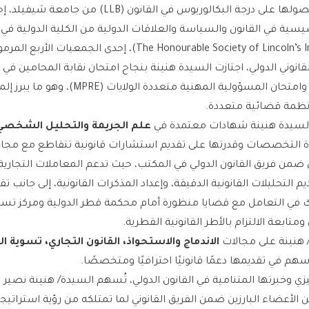
تشمل مسيرتها التعليمية أيضًا حصولها على درجة البكالو
يسية في القانون والسياسة والعلاقات الدولية من الكلية الدولية في ب
ر توسّعها القانوني الدولي، اجتازت السيدة هنينة بنجاح امتحان نقابة المحامين ف
امتحان القانون في نيويورك (NYLE) وامتحان المس
أنظمة قضائية متعددة.
ل السيدة هنينة شهادات معتمدة في
علم الجريمة والتحليل الشخصي
عددة التخصصات وقدرتها على تقديم استشارات قانونية تتقاطع مع مجال
من فريق القانون الدولي في المكتب، حيث تدعم المعاملات التجارية 
 التحليلات القانونية الدقيقة، وإعداد المذكرات القانونية، إلى جانب ت
متابعة الالتزام بالأطر القانونية القطرية.
/ هنينة على مجالات
الاندماج والاستحواذ، القانون التجاري، تسوية ا
هم في تقديمها دعمًا قانونيًا احترافيًا ومتخصصًا.
يزي وخبرتها المتنامية في القانون الدولي، تُسهم السيدة/ هنينة نصير 
ن الأعضاء البارزين ضمن الفريق القانوني لما تمتلكه من رؤية استراتيجي