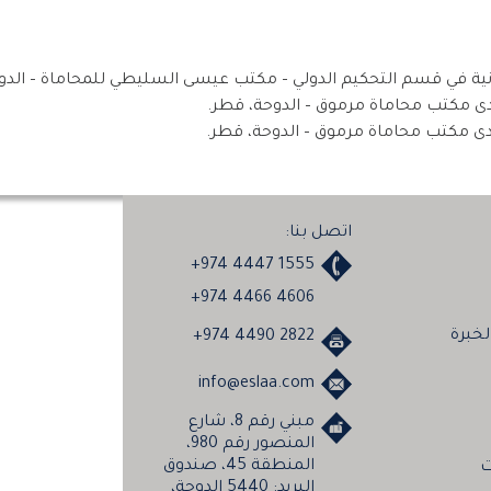
اتصل بنا:
+974 4447 1555
+974 4466 4606
خبرة
+974 4490 2822
info@eslaa.com
مبني رقم 8، شارع
المنصور رقم 980،
المنطقة 45، صندوق
ت
البريد: 5440 الدوحة،