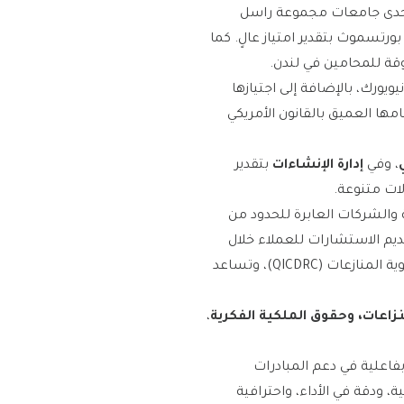
ريوس في القانون (LLB) من جامعة شيفيلد، إحدى جامعات مجموعة راسل
ورتسموث بتقدير امتياز عالٍ. كما
ي نيويورك، بالإضافة إلى اجتيازها
ؤولية المهنية متعددة الولايات (MPRE)، وهو ما يبرز إلمامها العميق بالقانون الأمريكي
، وفي
إدارة الإنشاءات
بتقدير
ات متنوعة.
والشركات العابرة للحدود من
قديم الاستشارات للعملاء خلال
إجراءات التحكيم الدولي. كما تشارك في التعامل مع قضايا منظورة أمام محكمة قطر الدولية ومركز تسوية المنازعات (QICDRC)، وتساعد
لنزاعات، وحقوق الملكية الفكرية
،
بفاعلية في دعم المبادرات
ة، ودقة في الأداء، واحترافية