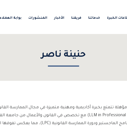
عات الخبرة
خدماتنا
فريقنا
الأخبار
المنشورات
بوابة العملاء
حنينة ناصر
هلة تتمتع بخبرة أكاديمية ومهنية متميزة في مجال الممارسة القانو
في القانون المهني (LLM in Professional Legal Practice) مع تخصص في القانون وا
لممارسة القانونية (LPC)، مما يعكس تفوقها الأكاديمي والتزامها المهني.