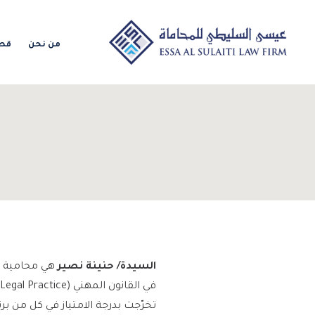
من نحن
قطا
السيدة/ حنينة نصير
هي محامية مؤ
تخرّجت بدرجة الامتياز في كل من برنامج الماجستير ودورة ا