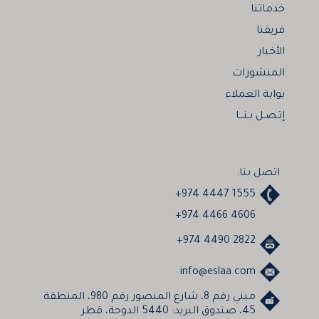
خدماتنا
فريقنا
الأخبار
المنشورات
بوابة العملاء
إتـصـل بـنـــا
اتصل بنا:
+974 4447 1555
+974 4466 4606
+974 4490 2822
info@eslaa.com
مبني رقم 8، شارع المنصور رقم 980، المنطقة
45، صندوق البريد: 5440 الدوحة، قطر