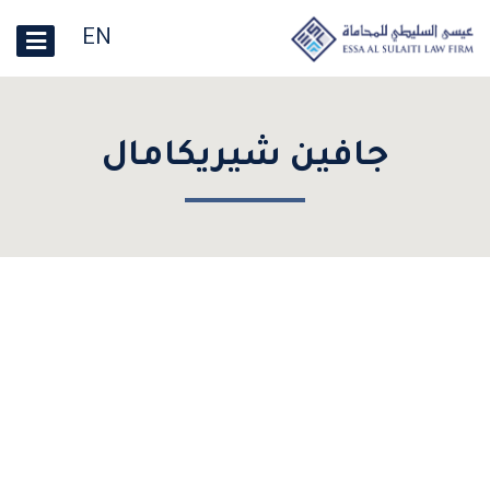
EN
جافين شيريكامال