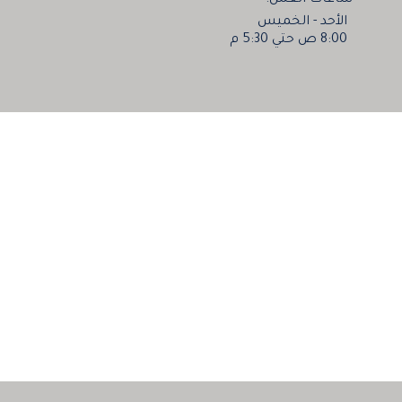
الأحد - الخميس
8:00 ص حتي 5:30 م