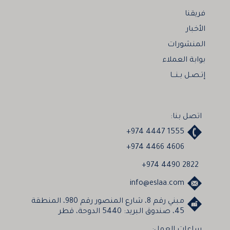
فريقنا
الأخبار
المنشورات
بوابة العملاء
إتـصـل بـنـــا
اتصل بنا:
+974 4447 1555
+974 4466 4606
+974 4490 2822
info@eslaa.com
مبني رقم 8، شارع المنصور رقم 980، المنطقة
45، صندوق البريد: 5440 الدوحة، قطر
ساعات العمل: