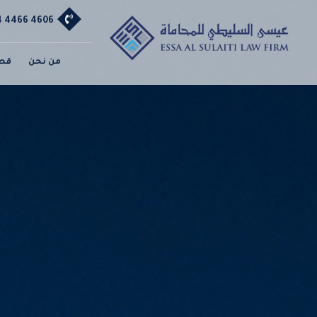
74 4466 4606
من نحن
قطا