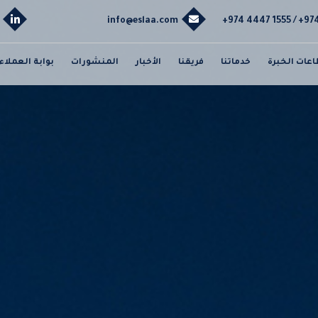
info@eslaa.com
+974 4447 1555 / +9
عات الخبرة
خدماتنا
فريقنا
الأخبار
المنشورات
بوابة العملاء