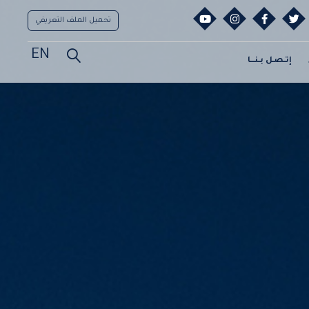
تحميل الملف التعريفي
EN
إتـصـل بـنـــا