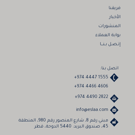
فريقنا
الأخبار
المنشورات
بوابة العملاء
إتـصـل بـنـــا
اتصل بنا:
+974 4447 1555
+974 4466 4606
+974 4490 2822
info@eslaa.com
مبني رقم 8، شارع المنصور رقم 980، المنطقة
45، صندوق البريد: 5440 الدوحة، قطر