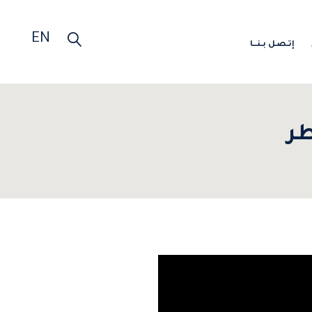
EN
إتـصـل بـنـــا
طر