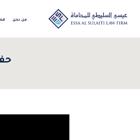
من نحن
قطا
حفل