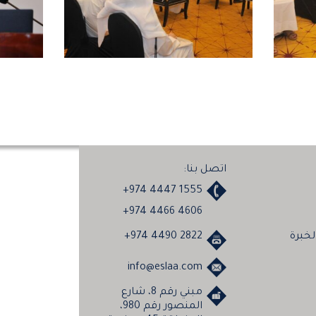
اتصل بنا:
+974 4447 1555
+974 4466 4606
خبرة
+974 4490 2822
info@eslaa.com
مبني رقم 8، شارع
المنصور رقم 980،