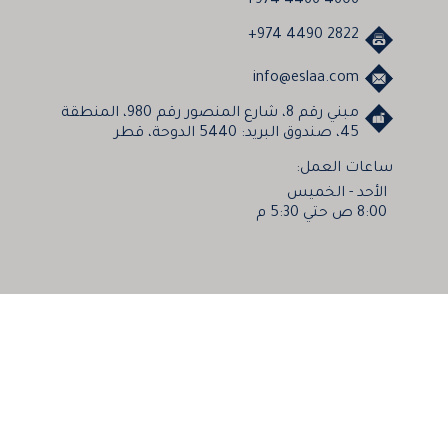
+974 4466 4606
+974 4490 2822
info@eslaa.com
مبني رقم 8، شارع المنصور رقم 980، المنطقة
45، صندوق البريد: 5440 الدوحة، قطر
ساعات العمل:
الأحد - الخميس
8:00 ص حتي 5:30 م