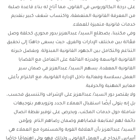
على درجة البكالوريوس في القانون، مما أتاح له بناء قاعدة صلبة
من المعرفة القانونية المتعمقة، واكتساب شغف كبير بتقديم
خدمات قانونية متميزة للعملاء.
وفي مكتبنا، يضطلع السيد/ عبدالعزيز بدور محوري كحلقة وصل
فعّالة بين مختلف الإدارات والفرق، حيث يسعى جاهدًا إلى تحقيق
التناغم والتكامل بين الجهود القانونية المبذولة. وبفضل خبرته
القانونية الواسعة وقدرته الفائقة على التعامل مع القضايا
القانونية المعقدة، يسهم السيد/ عبدالعزيز في ضمان سير
العمل بسلاسة وفعالية داخل الإدارة القانونية، مع الالتزام بأعلى
معايير المهنية والحرفية.
ولا يقتصر دور السيد/ عبدالعزيز على الإشراف والتنسيق فحسب،
بل إنه يتولى أيضًا استقبال العملاء الجدد وتزويدهم بتوجيهات
شاملة حول خدمات المكتب، ويحرص على توفير نقطة اتصال
دائمة لهم لمتابعة قضاياهم وضمان رضاهم التام. ويؤمن
السيد/ عبدالعزيز بأن العلاقة القوية والمستمرة مع العملاء هي
أساس النجاح في العمل القانوني، ولذلك فهو يولي اهتمامًا خاصًا