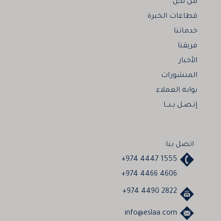
من نحن
قطاعات الخبرة
خدماتنا
فريقنا
الأخبار
المنشورات
بوابة العملاء
إتـصـل بـنـــا
اتصل بنا:
+974 4447 1555
+974 4466 4606
+974 4490 2822
info@eslaa.com