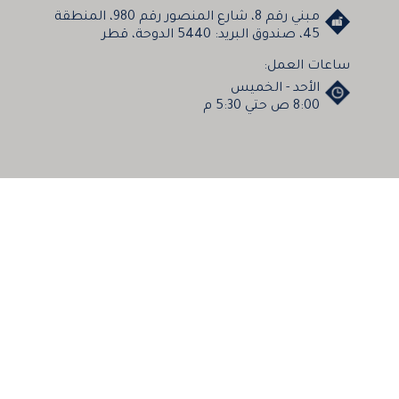
مبني رقم 8، شارع المنصور رقم 980، المنطقة
45، صندوق البريد: 5440 الدوحة، قطر
ساعات العمل:
الأحد - الخميس
8:00 ص حتي 5:30 م