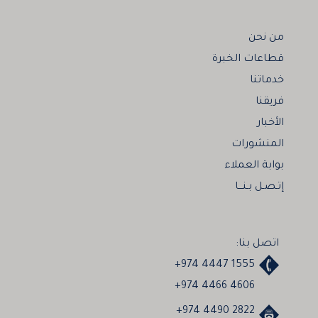
من نحن
قطاعات الخبرة
خدماتنا
فريقنا
الأخبار
المنشورات
بوابة العملاء
إتـصـل بـنـــا
اتصل بنا:
+974 4447 1555
+974 4466 4606
+974 4490 2822