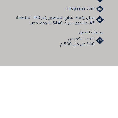
info@eslaa.com
مبني رقم 8، شارع المنصور رقم 980، المنطقة
45، صندوق البريد: 5440 الدوحة، قطر
ساعات العمل:
الأحد - الخميس
8:00 ص حتي 5:30 م