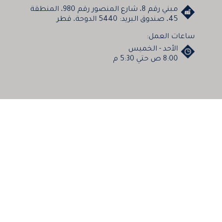
مبني رقم 8، شارع المنصور رقم 980، المنطقة
45، صندوق البريد: 5440 الدوحة، قطر
ساعات العمل:
الأحد - الخميس
8:00 ص حتي 5:30 م