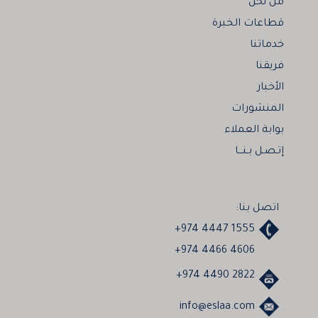
من نحن
قطاعات الخبرة
خدماتنا
فريقنا
الأخبار
المنشورات
بوابة العملاء
إتـصـل بـنـــا
اتصل بنا:
+974 4447 1555
+974 4466 4606
+974 4490 2822
info@eslaa.com