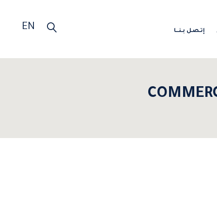
EN
إتـصـل بـنـــا
COMMERC