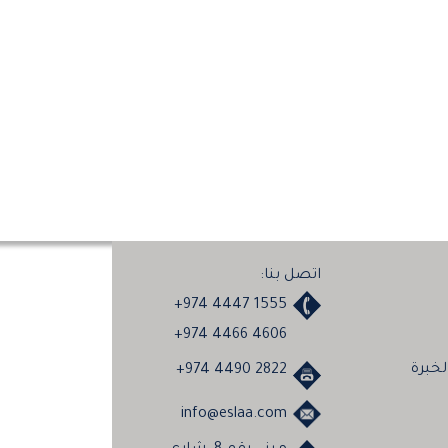
اتصل بنا:
+974 4447 1555
+974 4466 4606
خبرة
+974 4490 2822
info@eslaa.com