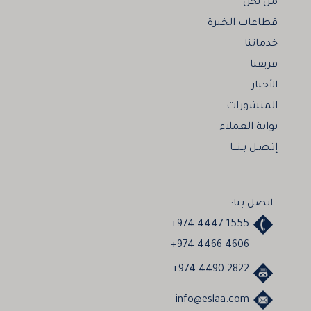
من نحن
قطاعات الخبرة
خدماتنا
فريقنا
الأخبار
المنشورات
بوابة العملاء
إتـصـل بـنـــا
اتصل بنا:
+974 4447 1555
+974 4466 4606
+974 4490 2822
info@eslaa.com