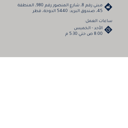
مبني رقم 8، شارع المنصور رقم 980، المنطقة
45، صندوق البريد: 5440 الدوحة، قطر
ساعات العمل:
الأحد - الخميس
8:00 ص حتي 5:30 م