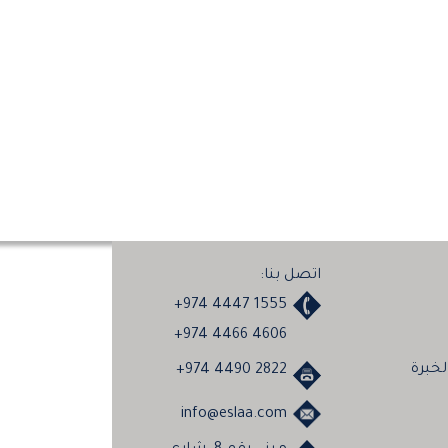
اتصل بنا:
+974 4447 1555
+974 4466 4606
خبرة
+974 4490 2822
info@eslaa.com