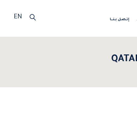
EN
إتـصـل بـنـــا
QATA