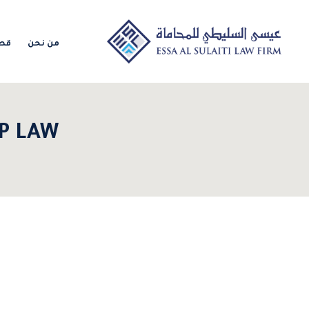
من نحن
قطا
P LAW