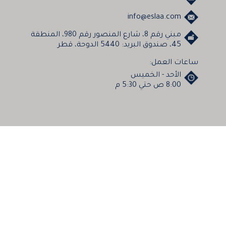
info@eslaa.com
مبني رقم 8، شارع المنصور رقم 980، المنطقة
45، صندوق البريد: 5440 الدوحة، قطر
ساعات العمل:
الأحد - الخميس
8:00 ص حتي 5:30 م