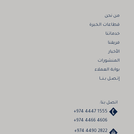
من نحن
قطاعات الخبرة
خدماتنا
فريقنا
الأخبار
المنشورات
بوابة العملاء
إتـصـل بـنـــا
اتصل بنا:
+974 4447 1555
+974 4466 4606
+974 4490 2822