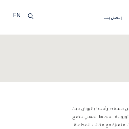
EN
إتـصـل بـنـــا
من مسقط رأسها باليونان حيث
القوانين والتشريعات الأوروبية. سجلها المهني ينضح
نات متميزة مع مكاتب المحاماة