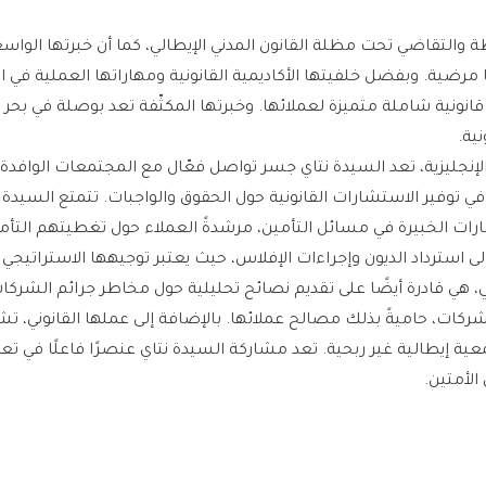
ة والتقاضي تحت مظلة القانون المدني الإيطالي، كما أن خبرتها الواس
ولًا مرضية. وبفضل خلفيتها الأكاديمية القانونية ومهاراتها العملية في 
نونية شاملة متميزة لعملائها. وخبرتها المكثّفة تعد بوصلة في بحر ال
نية.
والإنجليزية، تعد السيدة نتاي جسر تواصل فعّال مع المجتمعات الوافد
ة في توفير الاستشارات القانونية حول الحقوق والواجبات. تتمتع السيدة
ارات الخبيرة في مسائل التأمين، مرشدةً العملاء حول تغطيتهم التأم
استرداد الديون وإجراءات الإفلاس، حيث يعتبر توجيهها الاستراتيجي ثم
ي، هي قادرة أيضًا على تقديم نصائح تحليلية حول مخاطر جرائم الشر
الشركات، حاميةً بذلك مصالح عملائها. بالإضافة إلى عملها القانوني،
ية FederItaly، وهي جمعية إيطالية غير ربحية. تعد مشاركة السيدة نتاي عنصرًا فاعلًا ف
الأمتين.