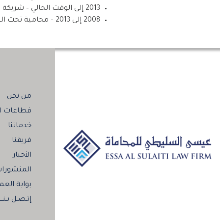
2013 إلى الوقت الحالي – شريكة في مكتب محاماة مرموق – دينوتشينزيو، بيروجيا، إيطاليا.
2008 إلى 2013 – محامية تحت التدريب بمكتب محاماة مرموق – دينوتشينزيو، بيروجيا، إيطاليا.
من نحن
قطاعات ال
خدماتنا
فريقنا
الأخبار
المنشورا
بوابة العم
إتـصـل بـنـــ