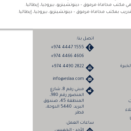
اتصل بنا:
+974 4447 1555
+974 4466 4606
خبرة
+974 4490 2822
info@eslaa.com
مبني رقم 8، شارع
المنصور رقم 980،
المنطقة 45، صندوق
ت
البريد: 5440 الدوحة،
لاء
قطر
ا
ساعات العمل:
الأحد - الخميس