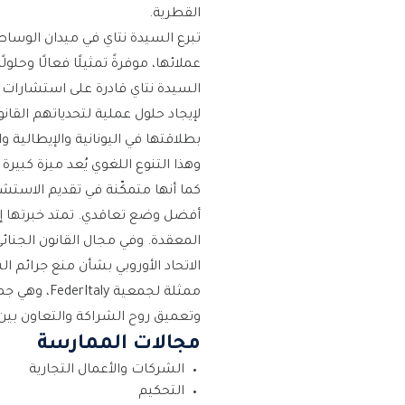
القطرية.
تبرع السيدة نتاي في ميدان الوساط
عملائها، موفرةً تمثيلًا فعالًا وحل
السيدة نتاي قادرة على استشارات قا
لإيجاد حلول عملية لتحدياتهم القانو
بطلاقتها في اليونانية والإيطالية 
وهذا التنوع اللغوي يُعد ميزة كبير
كما أنها متمكّنة في تقديم الاستش
أفضل وضع تعاقدي. تمتد خبرتها إلى 
المعقدة. وفي مجال القانون الجنائ
الاتحاد الأوروبي بشأن منع جرائم 
ممثلة لجمع
وتعميق روح الشراكة والتعاون بين 
مجالات الممارسة
الشركات والأعمال التجارية
التحكيم