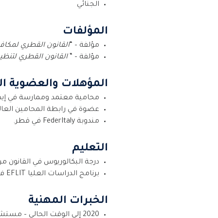
الجنائي
المؤلفات
مؤلفة – “
القانون القطري لمكافح
مؤلفة – “
القانون
القطري لتنظيم
المؤهلات والعضوية ال
محامية معتمد وممارسة في إيطاليا 
عضوة في رابطة المحامين العالمية 
مندوبة FederItaly في قطر.
التعليم
درجة البكالوريوس في القانون من 
برنامج الدراسات العليا EFLIT في اللغة الإنجليزية القانونية والمالية من جامعة بارما 2021.
الخبرات المهنية
2020 إلى الوقت الحالي – مستشار قانوني بمكتب عيسى السليطي للمحاماة – دولة قطر.