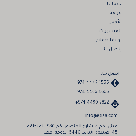
خدماتنا
فريقنا
الأخبار
المنشورات
بوابة العملاء
إتـصـل بـنـــا
اتصل بنا:
+974 4447 1555
+974 4466 4606
+974 4490 2822
info@eslaa.com
مبني رقم 8، شارع المنصور رقم 980، المنطقة
45، صندوق البريد: 5440 الدوحة، قطر