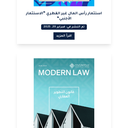
استثمار رأس المال غير القطري “الاستثمار
الأجنبي”
تم النشر في: فبراير 20, 2025
اقرأ المزيد
عرض PDF