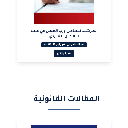
المـرشـــد للعـامـل ورب العمـل في عـقـد
الـعـمـــل الـفـــردي
تم النشر في: فبراير 19, 2020
شراء الآن
عرض PDF
المقالات القانونية