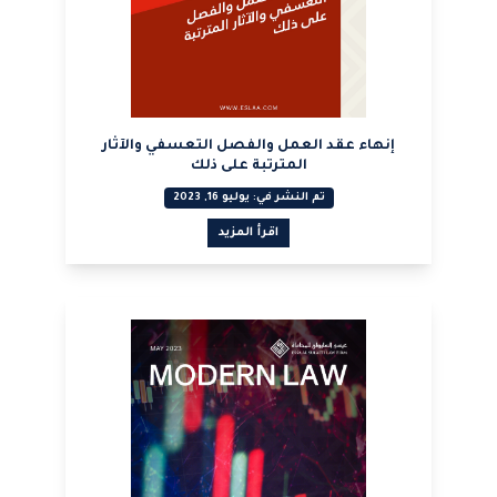
إنهاء عقد العمل والفصل التعسفي والآثار
المترتبة على ذلك
تم النشر في: يوليو 16, 2023
اقرأ المزيد
عرض PDF