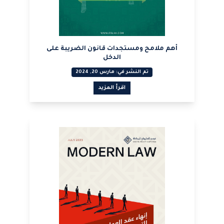
أهم ملامح ومستجدات قانون الضريبة على
الدخل
تم النشر في: مارس 20, 2024
اقرأ المزيد
عرض PDF