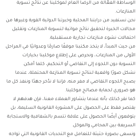
الوساطة الفعّالة من الرضا العام لموكلينا عن نتائج تسوية
المنازعات.
نحن نستفيد من درايتنا المحلية وخبرتنا الدولية القوية وغيرها من
مجالات الخبرة لتحقيق نتائج مواتية لتسوية المنازعات وتقليل
احتمالات نشوء منازعات تجارية مستقبلية.
من حيث المبدأ، لا يتخذ مكتبنا موقفًا صارمًا وعدوانيًا في المراحل
الأولى من المنازعات، ونحرص على إطلاع موكلينا بخيارات
التسوية دون اللجوء إلى التقاضي أو التحكيم، كلما أمكن.
نشكل صورًا واقعية لنتائج تسوية المنازعة المحتملة، عندما
يصبح اللجوء التقاضي لا مفر منه، فإننا لا ندّخر جهدًا وننفذ كل ما
هو ضروري لحماية مصالح موكلينا.
كما نقر كذلك بأنه عندما يتشاور العملاء معنا، فإن هدفهم لا
يقتصر فقط على الحصول على المشورة القانونية السليمة، بل
يتوقعون أيضًا الحصول على علاقة تتسم بالشفافية والاستجابة
السريعة بين المحامي والموكل.
ونسعى بصورة حثيثة للتعامل مع التحديات القانونية التي تواجه