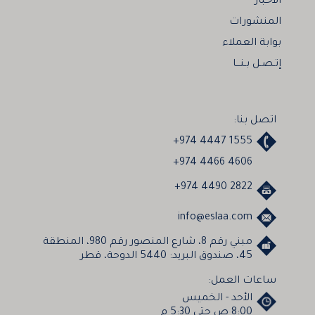
الأخبار
المنشورات
بوابة العملاء
إتـصـل بـنـــا
اتصل بنا:
+974 4447 1555
+974 4466 4606
+974 4490 2822
info@eslaa.com
مبني رقم 8، شارع المنصور رقم 980، المنطقة
45، صندوق البريد: 5440 الدوحة، قطر
ساعات العمل:
الأحد - الخميس
8:00 ص حتي 5:30 م