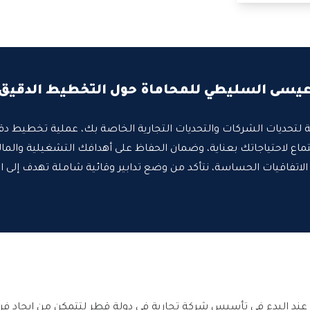
عيسى السليطي للمحاماة حول التخطيط الدقيق 
جية لتحديات الشركات والتحديات التجارية الخاصة بك، عملية تخطيط د
ستماع لاحتياجاتك بعناية، وضمان الحفاظ على أهدافك التشغيلية والمال
مع الاتفاقيات الحساسة، نتأكد من وضع تدابير وقائية شاملة تهدف إلى ا
يًا عند البدء في تأسيس شركة تجارية في دولة قطر لتتمكن من إيجاد فر