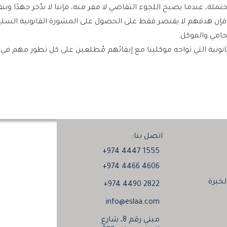
تملة، عندما يصبح اللجوء التقاضي لا مفر منه، فإننا لا ندّخر جهدًا و
، فإن هدفهم لا يقتصر فقط على الحصول على المشورة القانونية السلي
حامي والموكل.
نونية التي تواجه موكلينا مع إبقائهم مُطلعين على كل تطور مهم ف
اتصل بنا:
+974 4447 1555
+974 4466 4606
خبرة
+974 4490 2822
info@eslaa.com
مبني رقم 8، شارع