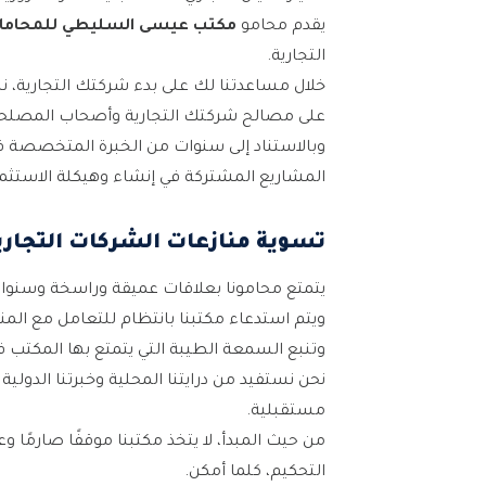
يقدم محامو
مكتب عيسى السليطي
للمحاما
التجارية.
خلال مساعدتنا لك على بدء شركتك التجارية، نسل
على مصالح شركتك التجارية وأصحاب المصلحة
وبالاستناد إلى سنوات من الخبرة المتخصصة في 
المشاريع المشتركة في إنشاء وهيكلة الاستثم
تسوية منازعات الشركات التجاري
يتمتع محامونا بعلاقات عميقة وراسخة وسنو
ويتم استدعاء مكتبنا بانتظام للتعامل مع المن
وتنبع السمعة الطيبة التي يتمتع بها المكتب ف
نحن نستفيد من درايتنا المحلية وخبرتنا الدولي
مستقبلية.
من حيث المبدأ، لا يتخذ مكتبنا موقفًا صارمًا و
التحكيم، كلما أمكن.