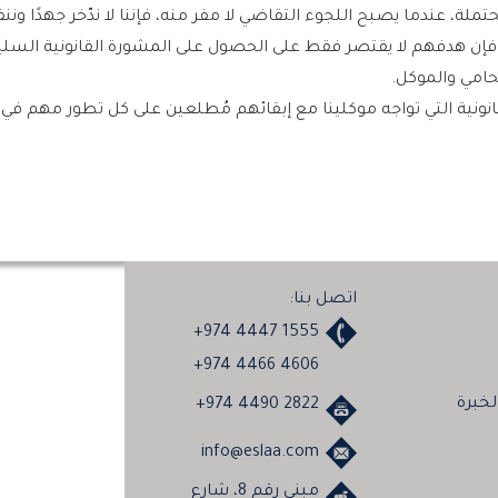
تملة، عندما يصبح اللجوء التقاضي لا مفر منه، فإننا لا ندّخر جهدًا و
، فإن هدفهم لا يقتصر فقط على الحصول على المشورة القانونية السلي
حامي والموكل.
نونية التي تواجه موكلينا مع إبقائهم مُطلعين على كل تطور مهم ف
اتصل بنا:
+974 4447 1555
+974 4466 4606
خبرة
+974 4490 2822
info@eslaa.com
مبني رقم 8، شارع