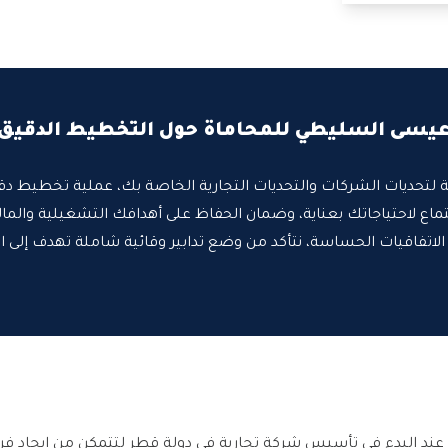
عيسى السليطي للمحاماة حول التخطيط الدقيق 
جية لتحديات الشركات والتحديات التجارية الخاصة بك، عملية تخطيط د
ستماع لاحتياجاتك بعناية، وضمان الحفاظ على أهدافك التشغيلية والمال
مع الاتفاقيات الحساسة، نتأكد من وضع تدابير وقائية شاملة تهدف إلى ا
يًا عند البدء في تأسيس شركة تجارية في دولة قطر لتتمكن من إيجاد فر