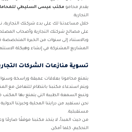
يقدم محامو
مكتب عيسى السليطي
للمحاما
التجارية.
خلال مساعدتنا لك على بدء شركتك التجارية، نسل
على مصالح شركتك التجارية وأصحاب المصلحة
وبالاستناد إلى سنوات من الخبرة المتخصصة في 
المشاريع المشتركة في إنشاء وهيكلة الاستثم
تسوية منازعات الشركات التجاري
يتمتع محامونا بعلاقات عميقة وراسخة وسنو
ويتم استدعاء مكتبنا بانتظام للتعامل مع المن
وتنبع السمعة الطيبة التي يتمتع بها المكتب ف
نحن نستفيد من درايتنا المحلية وخبرتنا الدولي
مستقبلية.
من حيث المبدأ، لا يتخذ مكتبنا موقفًا صارمًا و
التحكيم، كلما أمكن.