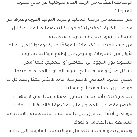
الوساطة الفعّالة من الرضا العام لموكلينا عن نتائج تسوية
المنازعات.
نحن نستفيد من درايتنا المحلية وخبرتنا الدولية القوية وغيرها من
مجالات الخبرة لتحقيق نتائج مواتية لتسوية المنازعات وتقليل
احتمالات نشوء منازعات تجارية مستقبلية.
من حيث المبدأ، لا يتخذ مكتبنا موقفًا صارمًا وعدوانيًا في المراحل
الأولى من المنازعات، ونحرص على إطلاع موكلينا بخيارات
التسوية دون اللجوء إلى التقاضي أو التحكيم، كلما أمكن.
نشكل صورًا واقعية لنتائج تسوية المنازعة المحتملة، عندما
يصبح اللجوء التقاضي لا مفر منه، فإننا لا ندّخر جهدًا وننفذ كل ما
هو ضروري لحماية مصالح موكلينا.
كما نقر كذلك بأنه عندما يتشاور العملاء معنا، فإن هدفهم لا
يقتصر فقط على الحصول على المشورة القانونية السليمة، بل
يتوقعون أيضًا الحصول على علاقة تتسم بالشفافية والاستجابة
السريعة بين المحامي والموكل.
ونسعى بصورة حثيثة للتعامل مع التحديات القانونية التي تواجه