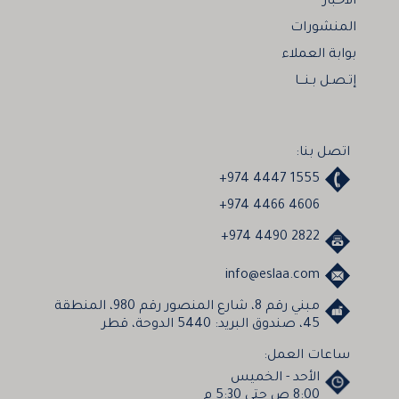
الأخبار
المنشورات
بوابة العملاء
إتـصـل بـنـــا
اتصل بنا:
+974 4447 1555
+974 4466 4606
+974 4490 2822
info@eslaa.com
مبني رقم 8، شارع المنصور رقم 980، المنطقة
45، صندوق البريد: 5440 الدوحة، قطر
ساعات العمل:
الأحد - الخميس
8:00 ص حتي 5:30 م